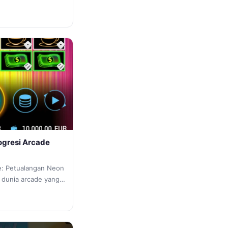
otopia hadir
ogresi Arcade
e: Petualangan Neon
 dunia arcade yang
an memicu...