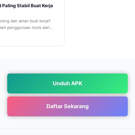
 Paling Stabil Buat Kerja
ceng dan aman buat kerja?
lam penggunaan tools dari
Unduh APK
Daftar Sekarang