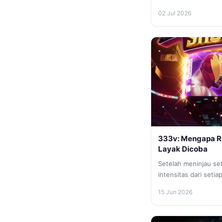
teknologi modern. D
02 Jul 2026
permainan ini...
333v: Mengapa R
Layak Dicoba
Setelah meninjau se
intensitas dari setia
Showdown dari Pock
15 Jun 2026
memberikan...