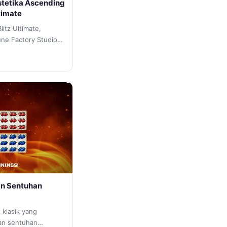
Estetika Ascending
timate
itz Ultimate,
une Factory Studios,
 fantasi yang...
an Sentuhan
 klasik yang
an sentuhan