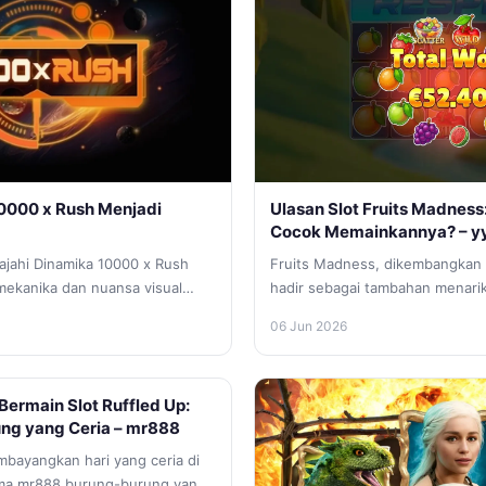
0000 x Rush Menjadi
Ulasan Slot Fruits Madness
Cocok Memainkannya? – y
ajahi Dinamika 10000 x Rush
Fruits Madness, dikembangkan o
mekanika dan nuansa visual
hadir sebagai tambahan menarik
 10000 x Rush dari...
bertema buah klasik yang dipa
06 Jun 2026
dengan...
Bermain Slot Ruffled Up:
ng yang Ceria – mr888
bayangkan hari yang ceria di
ma mr888 burung-burung yang