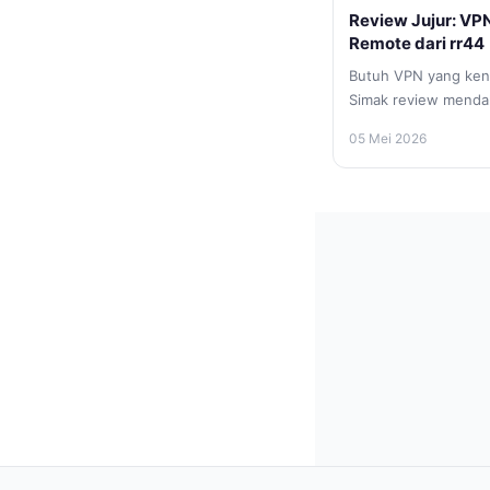
Review Jujur: VPN
Remote dari rr44
Butuh VPN yang ken
Simak review menda
platform rr44 ini.
05 Mei 2026