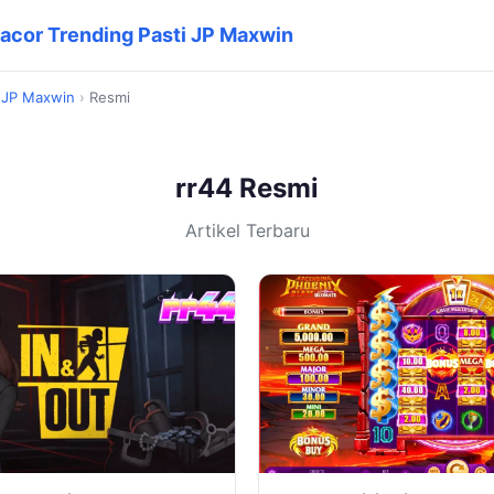
 Gacor Trending Pasti JP Maxwin
i JP Maxwin
›
Resmi
rr44 Resmi
Artikel Terbaru