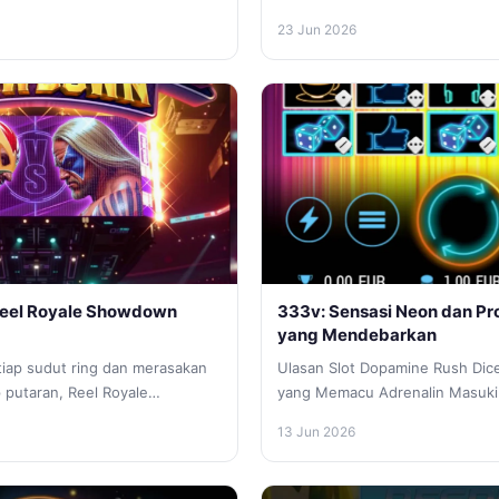
ikembangkan oleh Aviatrix,
modern, Ultra Hot Joker dari Sl
23 Jun 2026
sebagai...
eel Royale Showdown
333v: Sensasi Neon dan Pr
yang Mendebarkan
tiap sudut ring dan merasakan
Ulasan Slot Dopamine Rush Dic
p putaran, Reel Royale
yang Memacu Adrenalin Masuki
et Games Soft benar-benar
bercahaya di mana setiap putar
13 Jun 2026